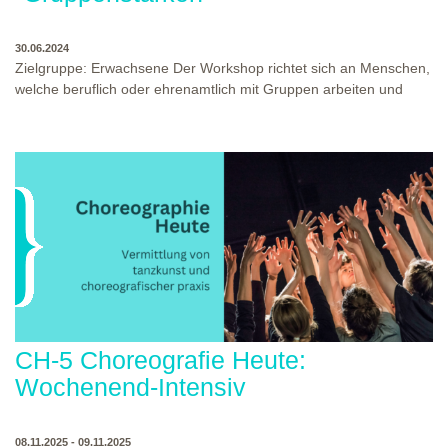
30.06.2024
Zielgruppe: Erwachsene Der Workshop richtet sich an Menschen,
welche beruflich oder ehrenamtlich mit Gruppen arbeiten und
theaterpädagogische Methoden erlernen möchten, welche die
Gruppendynamik positiv stärkt. Die Teilnehmenden lernen im
Workshop ein Repertoire an gruppenbildenden und
vertrauensschaffenden Übungen kennen, welche sie selbst
erproben und für ihre Arbeit reflektieren.
WO?
KLINGENTEICHSTR. 8
WANN?
30.06.2024 11-12:30UHR
RESERVIERUNG?
INFO@THEATERWEKSTATT-HEIDELBERG.DE
CH-5 Choreografie Heute:
Wochenend-Intensiv
08.11.2025 - 09.11.2025