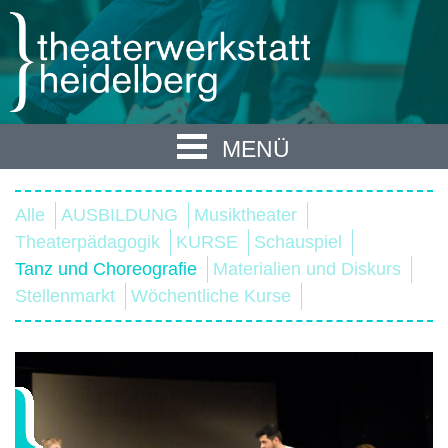
MENÜ
Alle
AUSBILDUNG
Musiktheater
Theaterpädagogik
KURSE
Schauspiel
Tanz und Choreografie
Materialien und Diskurs
Stellenmarkt
Wöchentliche Kurse