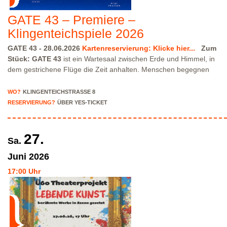
GATE 43 – Premiere –
Klingenteichspiele 2026
GATE 43 - 28.06.2026
Kartenreservierung: Klicke hier...
Zum
Stück:
GATE 43
ist ein Wartesaal zwischen Erde und Himmel, in
dem gestrichene Flüge die Zeit anhalten. Menschen begegnen
einander im Rauschen der Durchsagen, zwischen Müdigkeit,
Sehnsucht und verlorenen Träumen.
Regie:
Massalé Sankhon
WO?
KLINGENTEICHSTRASSE 8
Assistenz:
Jada Cantieni
Video:
Sebastien Carafora
Technik:
RESERVIERUNG?
ÜBER YES-TICKET
Lena Schwarznecker
Weitere Vorstellung:
Montag, 29.06.2026 -
20:00 Uhr
Zur Vorstellung
Bitte beachte, dass wir nur über
eingeschränkte Parkmöglichkeiten in der Klingenteichstraße
27.
Sa.
verfügen. Hinweise über Parkmöglichkeiten findest Du hier:
Parkmöglichkeiten_TWHD
Leider ist der Theatersaal im 1. Stock
Juni
2026
nicht barrierefrei über eine Treppe erreichbar!
Kartenreservierung
17:00 Uhr
siehe weiter oben!