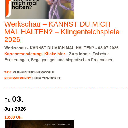
Werkschau – KANNST DU MICH
MAL HALTEN? – Klingenteichspiele
2026
Werkschau - KANNST DU MICH MAL HALTEN? - 03.07.2026
Kartenreservierung: Klicke hier...
Zum Inhalt:
Zwischen
Erinnerungen, Begegnungen und biografischen Fragmenten
haben wir gemeinsam geforscht: Was bedeutet Halt? Wo finden
wir ihn und wann verlieren wir ihn vielleicht? Mit Mitteln des
WO?
KLINGENTEICHSTRASSE 8
biografischen Theaters ist eine szenische Collage entstanden, die
RESERVIERUNG?
ÜBER YES-TICKET
persönliche Geschichten mit kollektiven Erfahrungen verbindet. Wir
sind Theaterpädagog:innen in Ausbildung und freuen uns, im
Rahmen des Klingenteichfestival unsere Werkschau zu zeigen.
03.
Fr.
Eine Einladung zum Erinnern, Mitfühlen und Fragenstellen: Was
gibt dir Halt? Bitte beachte, dass wir nur über eingeschränkte
Juli
2026
Parkmöglichkeiten in der Klingenteichstraße verfügen. Hinweise
16:00 Uhr
über Parkmöglichkeiten findest Du hier:
Parkmöglichkeiten_TWHD
Leider ist der Theatersaal im 1. Stock nicht barrierefrei über eine