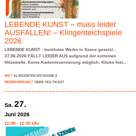
LEBENDE KUNST – muss leider
AUSFALLEN! – Klingenteichspiele
2026
LEBENDE KUNST - berühmte Werke in Szene gesetzt -
27.06.2026
FÄLLT LEIDER AUS aufgrund der extremen
Hitzewelle. Keine Kartenreservierung möglich: Klicke hier.
..
Zum Stück:
Die Ü60-Theatergruppe hat sich mit bekannten
Kunstwerken quer durch die Geschichte beschäftigt – mit allen
WO?
KLINGENTEICHSTRASSE 8
Sinnen, mit Fantasie und Neugier. So werden Gemälde zum Leben
RESERVIERUNG?
ÜBER YES-TICKET
erweckt, in Bewegung versetzt, in Klänge übersetzt – und
erscheinen in neuem Licht. Die Spielerinnen und Spieler bringen
die Vielseitigkeit der Kunst auf die Bühne und nähern sich ihr mal
27.
Sa.
humorvoll und energetisch, mal nachdenklich und vorsichtig. Sie
schlüpfen in verschiedene Rollen oder verbinden die Kunstwerke
Juni
2026
mit eigenen Lebensgeschichten. Ein Theaterabend der
11:00 - 12:30 Uhr
besonderen Art!"
Spielleitung
: Beate Metz, Nelly Sautter
Flyer "Lebende Kunst": Klicke hier...
Das Projekt wird gefördert