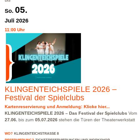
über eingeschränkte Parkmöglichkeiten in der Klingenteichstraße
05.
verfügen. Hinweise über Parkmöglichkeiten findest Du hier:
So.
Parkmöglichkeiten_TWHD
Leider ist der Theatersaal im 1. Stock
Juli
2026
nicht barrierefrei über eine Treppe erreichbar!
Platzreservierung
siehe weiter oben!
11:00 Uhr
KLINGENTEICHSPIELE 2026 –
Festival der Spielclubs
Kartenreservierung und Anmeldung: Klicke hier...
KLINGENTEICHSPIELE 2026 – Das Festival der Spielclubs
Vom
27.06.
bis zum
05.07.2026
stehen die Türen der Theaterwerkstatt
ganz im Zeichen der Klingenteichspiele offen! Als
theaterpädagogische Einrichtung haben wir es uns zur Aufgabe
WO?
KLINGENTEICHSTRASSE 8
gemacht, einen Raum für Begegnung, kreativen Austausch sowie