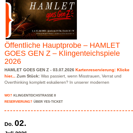
Treppe erreichbar!
Kartenreservierung siehe weiter oben!
Öffentliche Hauptprobe – HAMLET
GOES GEN Z – Klingenteichspiele
2026
HAMLET GOES GEN Z - 03.07.2026
Kartenreservierung: Klicke
hier...
Zum Stück:
Was passiert, wenn Misstrauen, Verrat und
Overthinking komplett eskalieren? In unserer modernen
Inszenierung von Hamlet trifft Shakespeare auf heutige Vibes:
düstere Intrigen, Familiendrama, emotionale Chaos-Momente —
WO?
KLINGENTEICHSTRASSE 8
eine Story, in der schnell klar wird: „Es ist etwas faul im Staate.“
RESERVIERUNG?
ÜBER YES-TICKET
Erlebt einen Theaterabend voller Spannung, schwarzem Humor
und intensiver Szenen zwischen Wahnsinn, Wahrheit und Rache-
Arc. Klassiker trifft Gegenwart — emotional, dramatisch und
02.
Do.
manchmal erschreckend relatable.
Spielleitung
: Clara Ciliox-
Schütz
Flyer - Programm Hier...
Weitere Vorstellung:
So.,