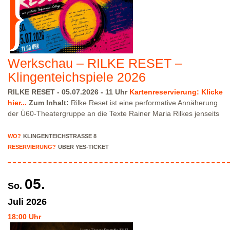
erreichbar!
Kartenreservierung siehe weiter oben!
Werkschau – RILKE RESET –
Klingenteichspiele 2026
RILKE RESET - 05.07.2026 - 11 Uhr
Kartenreservierung: Klicke
hier...
Zum Inhalt:
Rilke Reset ist eine performative Annäherung
der Ü60-Theatergruppe an die Texte Rainer Maria Rilkes jenseits
klassischer Lesung. Auf der Bühne entstehen gleichzeitig
verschiedene Räume, Handlungen und Situationen. Texte,
WO?
KLINGENTEICHSTRASSE 8
Stimmen, Körper, Objekte und Klang begegnen sich. Dabei tritt
RESERVIERUNG?
ÜBER YES-TICKET
Rilkes Sprache in Beziehung zu persönlichen Gedanken und
Assoziationen und lässt spontane Momente entstehen. Das
Publikum ist eingeladen, eigene Verbindungen herzustellen und
05.
So.
Bedeutungen zu erspüren.
Spielleitung
: Beate Metz
Flyer -
Programm Hier...
Das Projekt wird gefördert vom Landesverband
Juli
2026
Amateurtheater Baden-Württemberg e. V.
Bitte beachte, dass wir
18:00 Uhr
nur über eingeschränkte Parkmöglichkeiten in der