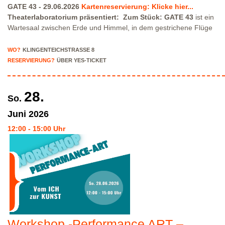
GATE 43 - 29.06.2026
Kartenreservierung: Klicke hier...
Theaterlaboratorium präsentiert:
Zum Stück:
GATE 43
ist ein
Wartesaal zwischen Erde und Himmel, in dem gestrichene Flüge
die Zeit anhalten. Menschen begegnen einander im Rauschen der
Durchsagen, zwischen Müdigkeit, Sehnsucht und verlorenen
WO?
KLINGENTEICHSTRASSE 8
Träumen.
Regie:
Massalé Sankhon
Assistenz:
Jada Cantieni
RESERVIERUNG?
ÜBER YES-TICKET
Video:
Sebastien Carafora
Technik:
Lena Schwarznecker
Flyer
"GATE 43" Klicke hier:
Bitte beachte, dass wir nur über
eingeschränkte Parkmöglichkeiten in der Klingenteichstraße
28.
So.
verfügen. Hinweise über Parkmöglichkeiten findest Du hier:
Parkmöglichkeiten_TWHD
Leider ist der Theatersaal im 1. Stock
Juni
2026
nicht barrierefrei über eine Treppe erreichbar!
Kartenreservierung
12:00 - 15:00 Uhr
siehe weiter oben!
Workshop -Performance ART –