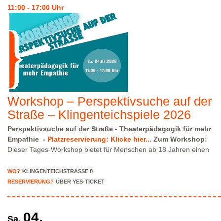
So., 12.07.2026 - 18:00 Uhr
Zur Vorstellung hier klicken
Bitte
11:00 - 17:00 Uhr
beachte, dass wir nur über eingeschränkte Parkmöglichkeiten in
der Klingenteichstraße verfügen. Hinweise über Parkmöglichkeiten
findest Du hier:
Parkmöglichkeiten_TWHD
Leider ist der
Theatersaal im 1. Stock nicht barrierefrei über eine Treppe
erreichbar!
Kartenreservierung siehe weiter oben!
Workshop – Perspektivsuche auf der
Straße – Klingenteichspiele 2026
Perspektivsuche auf der Straße
- Theaterpädagogik für mehr
Empathie -
Platzreservierung: Klicke hier...
Zum Workshop:
Dieser Tages-Workshop bietet für Menschen ab 18 Jahren einen
bewertungsarmen Raum, um ihr Bewusstsein für soziale
Ungleichheit zu stärken und Empathie für Menschen ohne eigenen
WO?
KLINGENTEICHSTRASSE 8
Wohnraum zu entwickeln. Mithilfe theaterpädagogischer Methoden
RESERVIERUNG?
ÜBER YES-TICKET
können die Teilnehmenden unterschiedliche Perspektiven
spielerisch erleben und reflektieren. Durch eigenes Ausprobieren,
gemeinsames Spiel und kreative Übungen werden persönliche
04.
Sa.