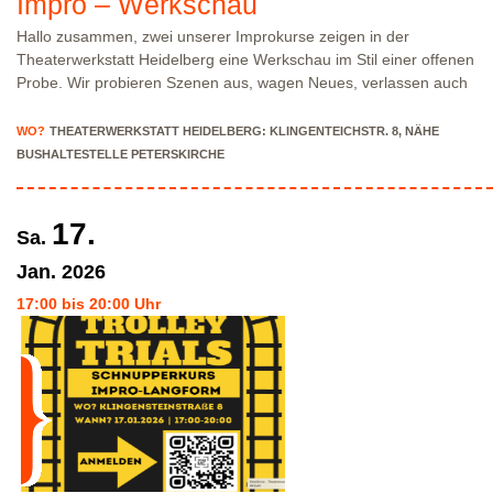
Impro – Werkschau
findest Du hier:
Parkmöglichkeiten_TWHD
Hallo zusammen, zwei unserer Improkurse zeigen in der
Theaterwerkstatt Heidelberg eine Werkschau im Stil einer offenen
Probe. Wir probieren Szenen aus, wagen Neues, verlassen auch
mal die Komfortzone — und haben vor allem Spaß am
Improvisieren. Es ist ein lockerer Werkstattabend zum Zuschauen,
WO?
THEATERWERKSTATT HEIDELBERG: KLINGENTEICHSTR. 8, NÄHE
Mitfiebern und Inspirierenlassen. Der Eintritt ist frei, und niemand
BUSHALTESTELLE PETERSKIRCHE
muss mitspielen.
Hier findet ihr den Flyer
— wir freuen uns sehr,
dich an dem frühen Abend zu sehen zu sehen. Die Impro-Gruppen
der TWHD
17.
Sa.
Jan.
2026
17:00 bis 20:00 Uhr