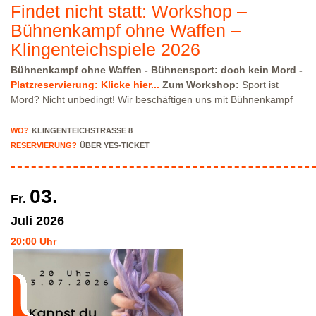
Findet nicht statt: Workshop –
Bühnenkampf ohne Waffen –
Klingenteichspiele 2026
Bühnenkampf ohne Waffen
- Bühnensport: doch kein Mord -
Platzreservierung: Klicke hier...
Zum Workshop:
Sport ist
Mord? Nicht unbedingt! Wir beschäftigen uns mit Bühnenkampf
ohne Waffen und geben Anfänger*innen die Chance sich einmal
auszuprobieren. Je nach Wunsch der Gruppe wird eine kleine
WO?
KLINGENTEICHSTRASSE 8
Abschlusspräsentation gezeigt.
Altersempfehlung:
14 bis 18
RESERVIERUNG?
ÜBER YES-TICKET
Jahre
Dauer:
3,5 Stunden / 09:30 - 13:00 Uhr
Ort:
Theaterwerkstatt Heidelberg Klingenteichstraße 8, 69117
Heidelberg
Keine Vorkenntnisse nötig Bitte in
03.
Fr.
bewegungsfreundlicher Kleidung kommen
Workshopleitung:
Laura Huber, Jada Cantieni Bitte beachte, dass wir nur über
Juli
2026
eingeschränkte Parkmöglichkeiten in der Klingenteichstraße
20:00 Uhr
verfügen. Hinweise über Parkmöglichkeiten findest Du hier:
Parkmöglichkeiten_TWHD
Leider ist der Theatersaal im 1. Stock
nicht barrierefrei über eine Treppe erreichbar!
Platzreservierung
siehe weiter oben!