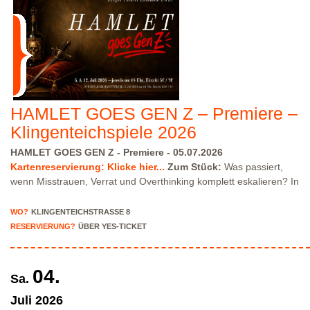
Klingenteichstraße verfügen. Hinweise über Parkmöglichkeiten
findest Du hier:
Parkmöglichkeiten_TWHD
Leider ist der
Theatersaal im 1. Stock nicht barrierefrei über eine Treppe
erreichbar!
Kartenreservierung siehe weiter oben!
HAMLET GOES GEN Z – Premiere –
Klingenteichspiele 2026
HAMLET GOES GEN Z - Premiere - 05.07.2026
Kartenreservierung: Klicke hier...
Zum Stück:
Was passiert,
wenn Misstrauen, Verrat und Overthinking komplett eskalieren? In
unserer modernen Inszenierung von Hamlet trifft Shakespeare auf
heutige Vibes: düstere Intrigen, Familiendrama, emotionale
WO?
KLINGENTEICHSTRASSE 8
Chaos-Momente — eine Story, in der schnell klar wird: „Es ist
RESERVIERUNG?
ÜBER YES-TICKET
etwas faul im Staate.“ Erlebt einen Theaterabend voller Spannung,
schwarzem Humor und intensiver Szenen zwischen Wahnsinn,
Wahrheit und Rache-Arc. Klassiker trifft Gegenwart — emotional,
04.
Sa.
dramatisch und manchmal erschreckend relatable.
Spielleitung
:
Clara Ciliox-Schütz
Flyer - Programm Hier...
Weitere Vorstellung:
Juli
2026