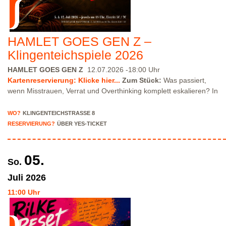
HAMLET GOES GEN Z –
Klingenteichspiele 2026
HAMLET GOES GEN Z
12.07.2026 -18:00 Uhr
Kartenreservierung: Klicke hier...
Zum Stück:
Was passiert,
wenn Misstrauen, Verrat und Overthinking komplett eskalieren? In
unserer modernen Inszenierung von Hamlet trifft Shakespeare auf
heutige Vibes: düstere Intrigen, Familiendrama, emotionale
WO?
KLINGENTEICHSTRASSE 8
Chaos-Momente — eine Story, in der schnell klar wird: „Es ist
RESERVIERUNG?
ÜBER YES-TICKET
etwas faul im Staate.“ Erlebt einen Theaterabend voller Spannung,
schwarzem Humor und intensiver Szenen zwischen Wahnsinn,
Wahrheit und Rache-Arc. Klassiker trifft Gegenwart — emotional,
05.
So.
dramatisch und manchmal erschreckend relatable.
Spielleitung
:
Clara Ciliox-Schütz
Flyer - Programm Hier...
Bitte beachte, dass
Juli
2026
wir nur über eingeschränkte Parkmöglichkeiten in der
11:00 Uhr
Klingenteichstraße verfügen. Hinweise über Parkmöglichkeiten
findest Du hier:
Parkmöglichkeiten_TWHD
Leider ist der
Theatersaal im 1. Stock nicht barrierefrei über eine Treppe